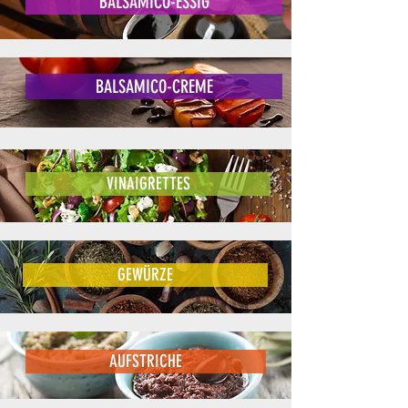
BALSAMICO-ESSIG
BALSAMICO-CREME
VINAIGRETTES
GEWÜRZE
AUFSTRICHE