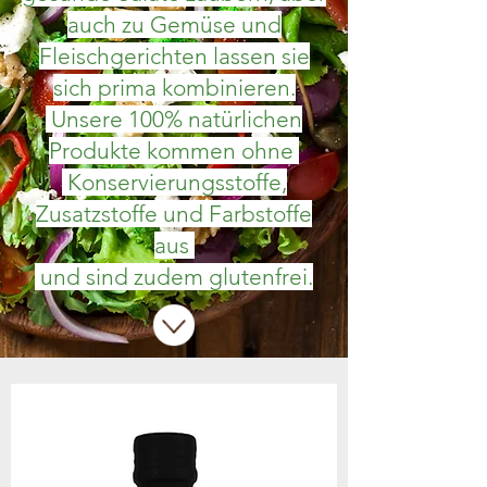
auch zu Gemüse und
Fleischgerichten lassen sie
sich prima kombinieren.
Unsere 100% natürlichen
Produkte kommen ohne
Konservierungsstoffe,
Zusatzstoffe und Farbstoffe
aus
und sind zudem glutenfrei.