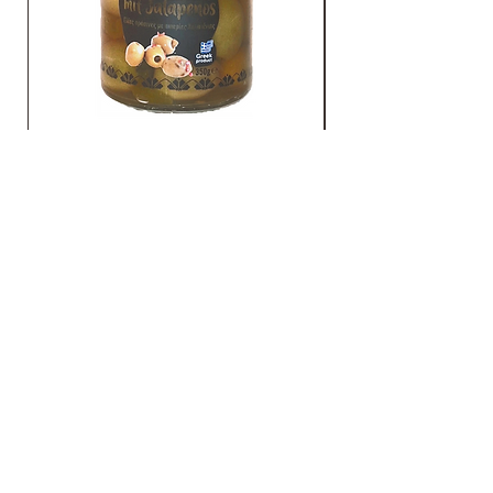
Grüne Oliven mit Jalapenos
KONTAKTIEREN
SIE UNS
Gato GmbH
Schmidtsiepen 4 - 58553 Halver
(Deutschland)
Tel.:
+49 2353 / 668 61 23
logistik@gatogmbh.de